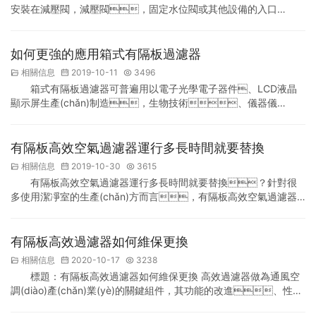
安裝在減壓閥，減壓閥，固定水位閥或其他設備的入口
(diào)設備及空調(diào)系統(tǒng)中，也用于
端，以消除介質中的雜質，保護閥門和設備。
多級過濾系統(tǒng)的高效段保護。
正常使用。當流體通過一定尺寸的過濾器進入濾筒時，其雜
有隔板中效過濾器特點： 1、采用玻纖濾
質被堵塞，清潔的濾液從高效空氣過濾器出口排出。需要清潔
如何更強的應用箱式有隔板過濾器
紙，鋁箔或膠版紙分隔，并嚴格密封制
時，取出可拆卸的濾芯并在處理后重新安裝。它易
成 2、過濾面積大、容塵量大、
相關信息
2019-10-11
3496
于使用，因此使用和維護特別方便。有隔板和無隔板之
阻力…
箱式有隔板過濾器可普遍用以電子光學電子器件、LCD液晶
間的比較如下： 有隔板的高效空氣過濾器高效空氣過濾器過濾材料
顯示屏生產(chǎn)制造，生物技術、儀器儀
采用鋁…
表、飲品食品類，PCB包裝印刷等制造行業
(yè)潔凈潔凈車間的空調(diào)末端排風處。高效率和超均
用以凈化室尾端，一般可分為常規(guī)箱式有隔板過濾器
有隔板高效空氣過濾器運行多長時間就要替換
和耐高溫箱式有隔板過濾器。 愿意讓過慮工作中的實際效果和高效
相關信息
2019-10-30
3615
率有一定的確保，那必定要留意到機器設備，只能機器設備品質
有隔板高效空氣過濾器運行多長時間就要替換？針對很
及格了，能夠平穩(wěn)的開展工作中，從而保證過慮工
多使用潔凈室的生產(chǎn)方而言，有隔板高效空氣過濾器
作中的實際效果和品質。可是…
的成本并不太高，此外所有的有隔板高效空氣過濾器累積起來也沒
有生產(chǎn)方六十分鐘的產(chǎn)值多。但替換有隔
板高效空氣過濾器的付出本金更高，這就是為什么一些終端
有隔板高效過濾器如何維保更換
客戶在假日或春節(jié)的這幾天來替換有隔板高效空氣過濾器的原
相關信息
2020-10-17
3238
故。 由于在安裝有隔板高效空氣過濾器的時候務必關上中
標題：有隔板高效過濾器如何維保更換 高效過濾器做為通風空
央空調(diào)，這種耗損大大高出有隔板高效空氣過濾器的本
調(diào)產(chǎn)業(yè)的關鍵組件，其功能的改進、性能
金。實…
的更新對與其有關產(chǎn)業(yè)的發(fā)展有著重要的作