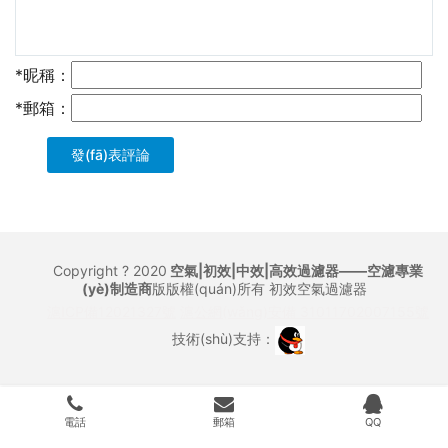
*
昵稱：
*
郵箱：
Copyright ? 2020
空氣|初效|中效|高效過濾器——空濾專業
(yè)制造商
版版權(quán)所有
初效空氣過濾器
滬ICP備12021327號
滬公網(wǎng)安備 31011702007155號
技術(shù)支持：
電話
郵箱
QQ
RM新时代官网-首页