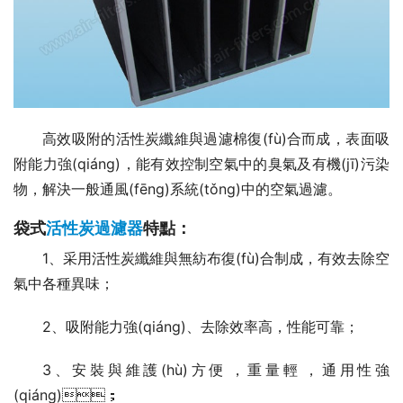
高效吸附的活性炭纖維與過濾棉復(fù)合而成，表面吸
附能力強(qiáng)，能有效控制空氣中的臭氣及有機(jī)污染
物，解決一般通風(fēng)系統(tǒng)中的空氣過濾。
袋式
活性炭過濾器
特點：
1、采用活性炭纖維與無紡布復(fù)合制成，有效去除空
氣中各種異味；
2、吸附能力強(qiáng)、去除效率高，性能可靠；
3、安裝與維護(hù)方便，重量輕，通用性強
(qiáng)；