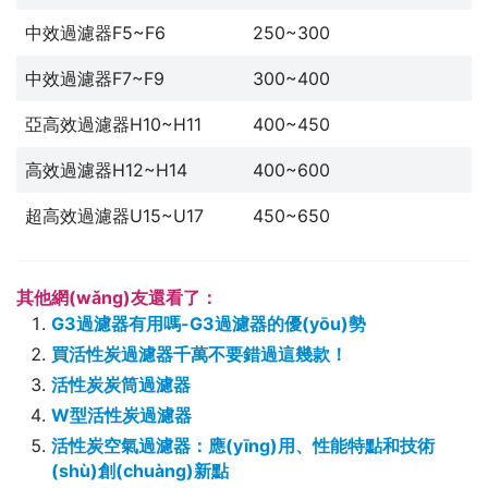
中效過濾器F5~F6
250~300
中效過濾器F7~F9
300~400
亞高效過濾器H10~H11
400~450
高效過濾器H12~H14
400~600
超高效過濾器U15~U17
450~650
其他網(wǎng)友還看了：
G3過濾器有用嗎-G3過濾器的優(yōu)勢
買活性炭過濾器千萬不要錯過這幾款！
活性炭炭筒過濾器
W型活性炭過濾器
活性炭空氣過濾器：應(yīng)用、性能特點和技術
(shù)創(chuàng)新點