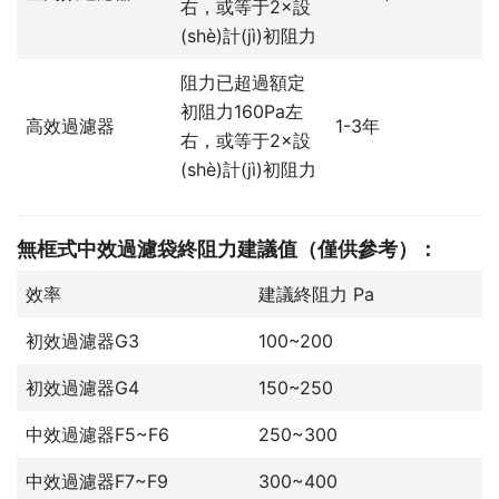
右，或等于2×設
(shè)計(jì)初阻力
阻力已超過額定
初阻力160Pa左
高效過濾器
1-3年
右，或等于2×設
(shè)計(jì)初阻力
無框式中效過濾袋
終阻力建議值（僅供參考）：
效率
建議終阻力 Pa
初效過濾器G3
100~200
初效過濾器G4
150~250
中效過濾器F5~F6
250~300
中效過濾器F7~F9
300~400