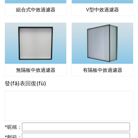
組合式中效過濾器
V型中效過濾器
無隔板中效過濾器
有隔板中效過濾器
發(fā)表回復(fù)
*
昵稱：
*
郵箱：