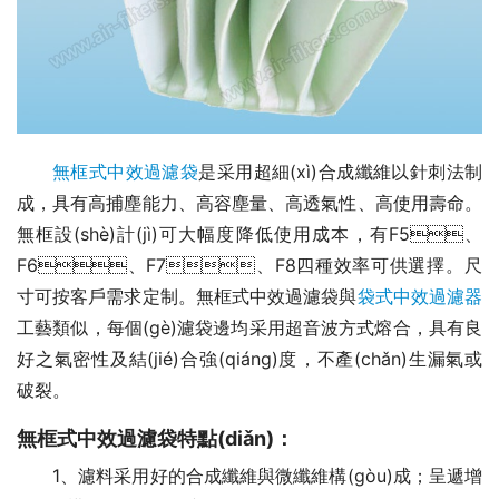
無框式中效過濾袋
是采用超細(xì)合成纖維以針刺法制
成，具有高捕塵能力、高容塵量、高透氣性、高使用壽命。 
無框設(shè)計(jì)可大幅度降低使用成本，有F5、
F6、F7、F8四種效率可供選擇。尺
寸可按客戶需求定制。無框式中效過濾袋與
袋式中效過濾器
工藝類似，每個(gè)濾袋邊均采用超音波方式熔合，具有良
好之氣密性及結(jié)合強(qiáng)度，不產(chǎn)生漏氣或
破裂。 
無框式中效過濾袋特點(diǎn)：
1、濾料采用好的合成纖維與微纖維構(gòu)成；呈遞增