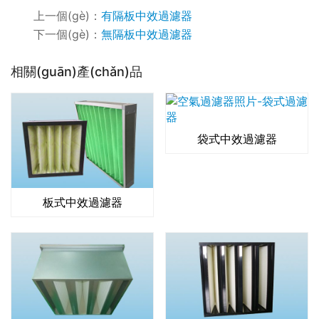
上一個(gè)：
有隔板中效過濾器
下一個(gè)：
無隔板中效過濾器
相關(guān)產(chǎn)品
袋式中效過濾器
板式中效過濾器