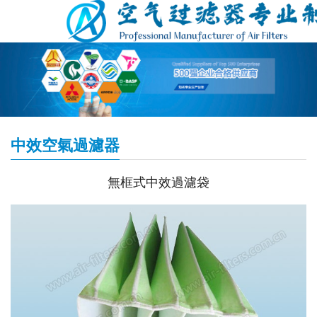
中效空氣過濾器
無框式中效過濾袋